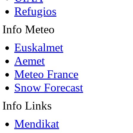
Refugios
Info
Meteo
Euskalmet
Aemet
Meteo France
Snow Forecast
Info
Links
Mendikat