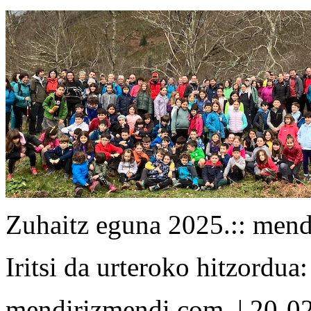
Zuhaitz eguna 2025.
:: men
Iritsi da urteroko hitzordu
mendirizmendi.com
| 20-0