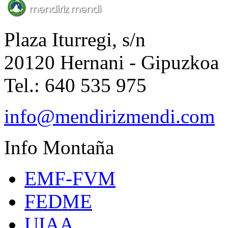
Plaza Iturregi, s/n
20120 Hernani - Gipuzkoa
Tel.: 640 535 975
info@mendirizmendi.com
Info
Montaña
EMF-FVM
FEDME
UIAA