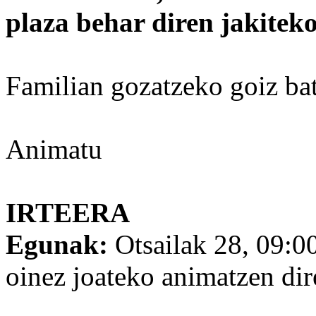
plaza behar diren jakiteko
Familian gozatzeko goiz bat
Animatu
IRTEERA
Egunak:
Otsailak 28, 09:00
oinez joateko animatzen di