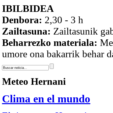
IBILBIDEA
Denbora:
2,30 - 3 h
Zailtasuna:
Zailtasunik ga
Beharrezko materiala:
Men
umore ona bakarrik behar d
Meteo Hernani
Clima en el mundo