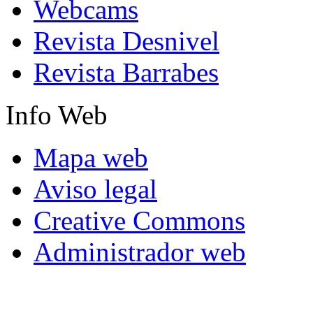
Webcams
Revista Desnivel
Revista Barrabes
Info
Web
Mapa web
Aviso legal
Creative Commons
Administrador web