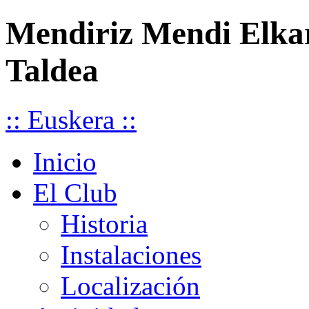
Mendiriz Mendi Elka
Taldea
:: Euskera ::
Inicio
El Club
Historia
Instalaciones
Localización