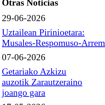
Otras Noticias
29-06-2026
Uztailean Pirinioetara:
Musales-Respomuso-Arremo
07-06-2026
Getariako Azkizu
auzotik Zarautzeraino
joango gara