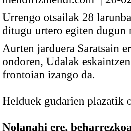
Urrengo otsailak 28 larunba
ditugu urtero egiten dugun
Aurten jarduera Saratsain e
ondoren, Udalak eskaintze
frontoian izango da.
Helduek gudarien plazatik o
Nolanahi ere, beharrezkoa