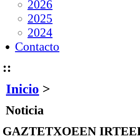
2026
2025
2024
Contacto
::
Inicio
>
Noticia
GAZTETXOEEN IRTEE