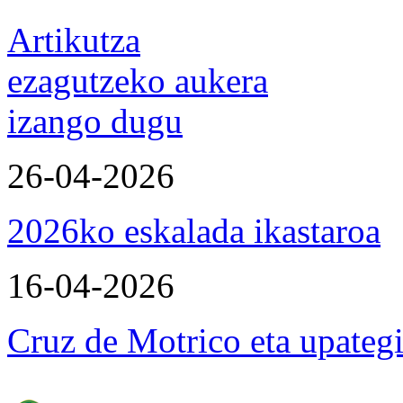
Artikutza
ezagutzeko aukera
izango dugu
26-04-2026
2026ko eskalada ikastaroa
16-04-2026
Cruz de Motrico eta upateg