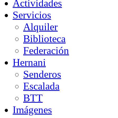
Actividades
Servicios
Alquiler
Biblioteca
Federación
Hernani
Senderos
Escalada
BTT
Imágenes