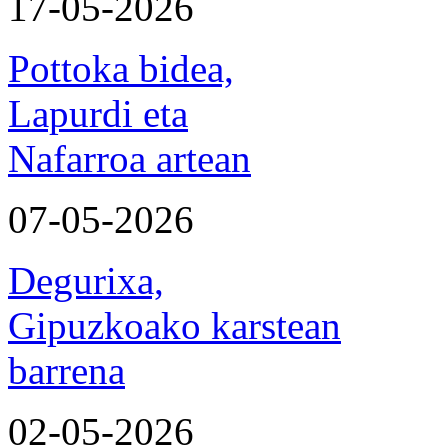
17-05-2026
Pottoka bidea,
Lapurdi eta
Nafarroa artean
07-05-2026
Degurixa,
Gipuzkoako karstean
barrena
02-05-2026