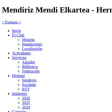
Mendiriz Mendi Elkartea - Her
:: Euskara ::
Inicio
El Club
Historia
Instalaciones
Localización
Actividades
Servicios
Alquiler
Biblioteca
Federación
Hernani
Senderos
Escalada
BTT
Imágenes
2026
2025
2024
Contacto