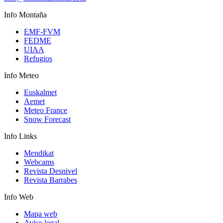
Info
Montaña
EMF-FVM
FEDME
UIAA
Refugios
Info
Meteo
Euskalmet
Aemet
Meteo France
Snow Forecast
Info
Links
Mendikat
Webcams
Revista Desnivel
Revista Barrabes
Info
Web
Mapa web
Aviso legal