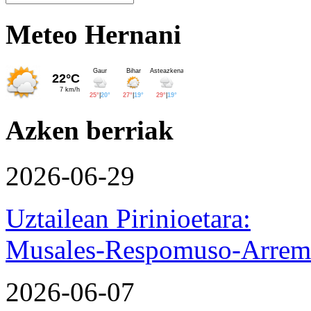
Meteo Hernani
Azken berriak
2026-06-29
Uztailean Pirinioetara:
Musales-Respomuso-Arremo
2026-06-07