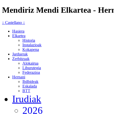
Mendiriz Mendi Elkartea - Her
:: Castellano ::
Hasiera
Elkartea
Historia
Instalazioak
Kokapena
Jarduerak
Zerbitzuak
Alokairua
Liburutegia
Federazioa
Hernani
Ibilbideak
Eskalada
BTT
Irudiak
2026