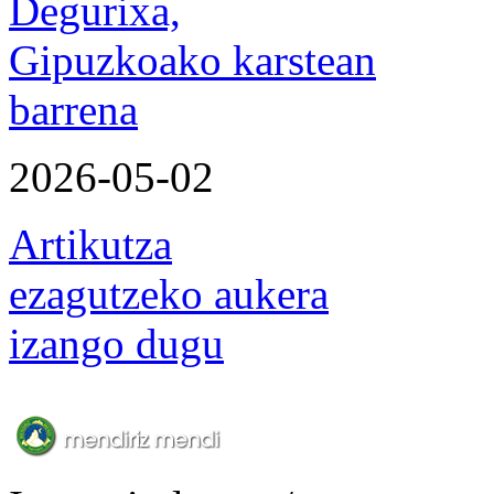
Degurixa,
Gipuzkoako karstean
barrena
2026-05-02
Artikutza
ezagutzeko aukera
izango dugu