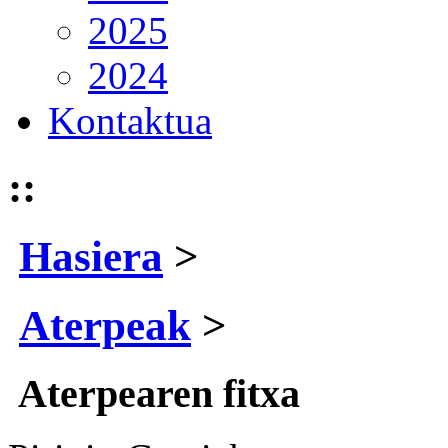
2025
2024
Kontaktua
::
Hasiera
>
Aterpeak
>
Aterpearen fitxa