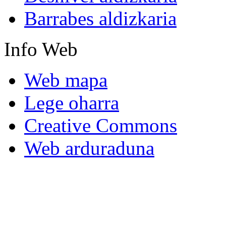
Barrabes aldizkaria
Info
Web
Web mapa
Lege oharra
Creative Commons
Web arduraduna