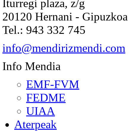
Iturregi plaza, z/g
20120 Hernani - Gipuzkoa
Tel.: 943 332 745
info@mendirizmendi.com
Info
Mendia
EMF-FVM
FEDME
UIAA
Aterpeak