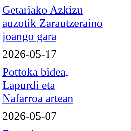
Getariako Azkizu
auzotik Zarautzeraino
joango gara
2026-05-17
Pottoka bidea,
Lapurdi eta
Nafarroa artean
2026-05-07