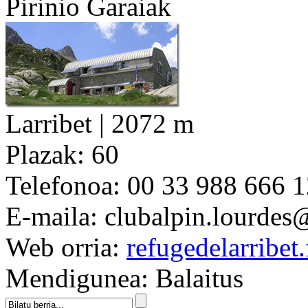
Pirinio Garaiak
Larribet | 2072 m
Plazak:
60
Telefonoa:
00 33 988 666 
E-maila:
clubalpin.lourdes
Web orria:
refugedelarribet.
Mendigunea:
Balaitus