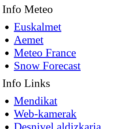
Info
Meteo
Euskalmet
Aemet
Meteo France
Snow Forecast
Info
Links
Mendikat
Web-kamerak
Desnivel aldizkaria