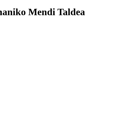
naniko Mendi Taldea