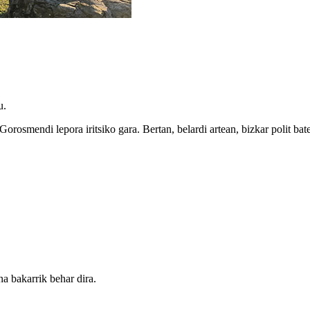
u.
Gorosmendi lepora iritsiko gara. Bertan, belardi artean, bizkar polit ba
a bakarrik behar dira.