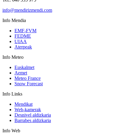
info@mendirizmendi.com
Info
Mendia
EMF-FVM
FEDME
UIAA
Aterpeak
Info
Meteo
Euskalmet
Aemet
Meteo France
Snow Forecast
Info
Links
Mendikat
Web-kamerak
Desnivel aldizkaria
Barrabes aldizkaria
Info
Web