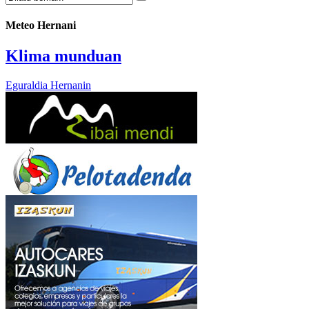
Meteo Hernani
Klima munduan
Eguraldia Hernanin