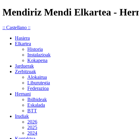
Mendiriz Mendi Elkartea - Her
:: Castellano ::
Hasiera
Elkartea
Historia
Instalazioak
Kokapena
Jarduerak
Zerbitzuak
Alokairua
Liburutegia
Federazioa
Hernani
Ibilbideak
Eskalada
BTT
Irudiak
2026
2025
2024
Kontaktua