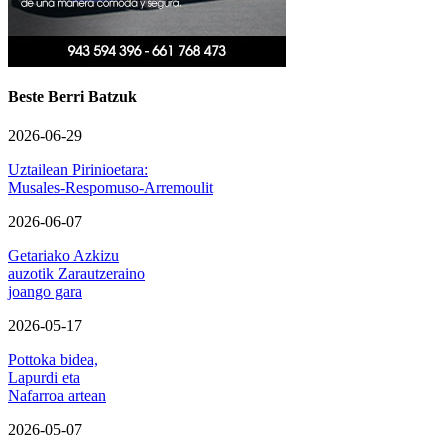
Beste Berri Batzuk
2026-06-29
Uztailean Pirinioetara:
Musales-Respomuso-Arremoulit
2026-06-07
Getariako Azkizu
auzotik Zarautzeraino
joango gara
2026-05-17
Pottoka bidea,
Lapurdi eta
Nafarroa artean
2026-05-07