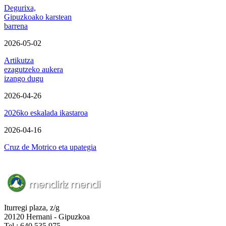
Degurixa,
Gipuzkoako karstean
barrena
2026-05-02
Artikutza
ezagutzeko aukera
izango dugu
2026-04-26
2026ko eskalada ikastaroa
2026-04-16
Cruz de Motrico eta upategia
Iturregi plaza, z/g
20120 Hernani - Gipuzkoa
Tel.: 640 535 975