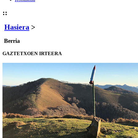
::
Hasiera
>
Berria
GAZTETXOEN IRTEERA