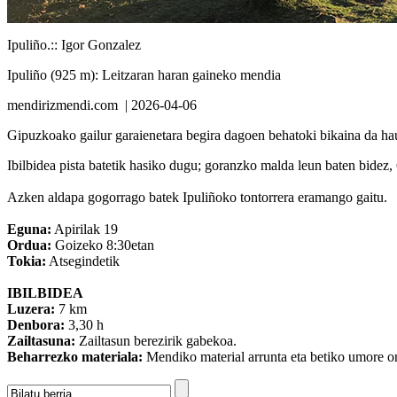
Ipuliño.
:: Igor Gonzalez
Ipuliño (925 m): Leitzaran haran gaineko mendia
mendirizmendi.com
| 2026-04-06
Gipuzkoako gailur garaienetara begira dagoen behatoki bikaina da ha
Ibilbidea pista batetik hasiko dugu; goranzko malda leun baten bidez, 
Azken aldapa gogorrago batek Ipuliñoko tontorrera eramango gaitu.
Eguna:
Apirilak 19
Ordua:
Goizeko 8:30etan
Tokia:
Atsegindetik
IBILBIDEA
Luzera:
7 km
Denbora:
3,30 h
Zailtasuna:
Zailtasun berezirik gabekoa.
Beharrezko materiala:
Mendiko material arrunta eta betiko umore on