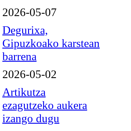
2026-05-07
Degurixa,
Gipuzkoako karstean
barrena
2026-05-02
Artikutza
ezagutzeko aukera
izango dugu