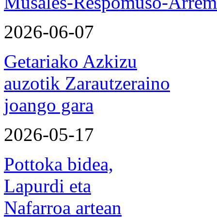
Musales-Respomuso-Arremo
2026-06-07
Getariako Azkizu
auzotik Zarautzeraino
joango gara
2026-05-17
Pottoka bidea,
Lapurdi eta
Nafarroa artean