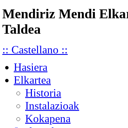
Mendiriz Mendi Elka
Taldea
:: Castellano ::
Hasiera
Elkartea
Historia
Instalazioak
Kokapena