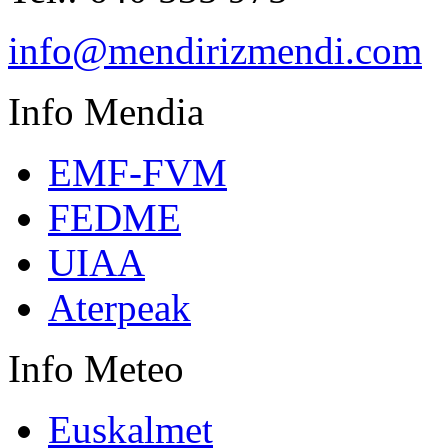
info@mendirizmendi.com
Info
Mendia
EMF-FVM
FEDME
UIAA
Aterpeak
Info
Meteo
Euskalmet