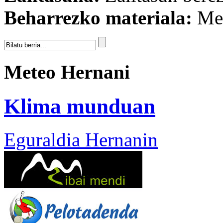
Beharrezko materiala:
Men
Meteo Hernani
Klima munduan
Eguraldia Hernanin