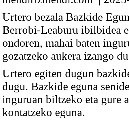
Urtero bezala Bazkide Egun
Berrobi-Leaburu ibilbidea 
ondoren, mahai baten ingur
gozatzeko aukera izango du
Urtero egiten dugun bazkid
dugu. Bazkide eguna senide
inguruan biltzeko eta gure 
kontatzeko eguna.