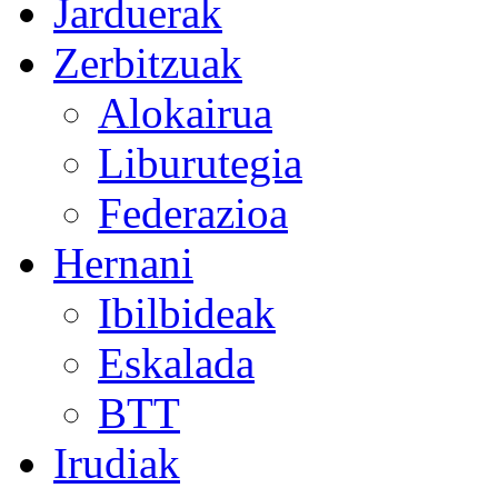
Jarduerak
Zerbitzuak
Alokairua
Liburutegia
Federazioa
Hernani
Ibilbideak
Eskalada
BTT
Irudiak