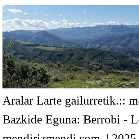
Aralar Larte gailurretik.
:: 
Bazkide Eguna: Berrobi - 
mendirizmendi.com
| 2025