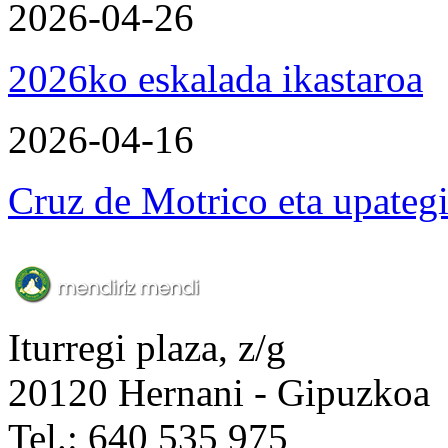
2026-04-26
2026ko eskalada ikastaroa
2026-04-16
Cruz de Motrico eta upateg
Iturregi plaza, z/g
20120 Hernani - Gipuzkoa
Tel.: 640 535 975