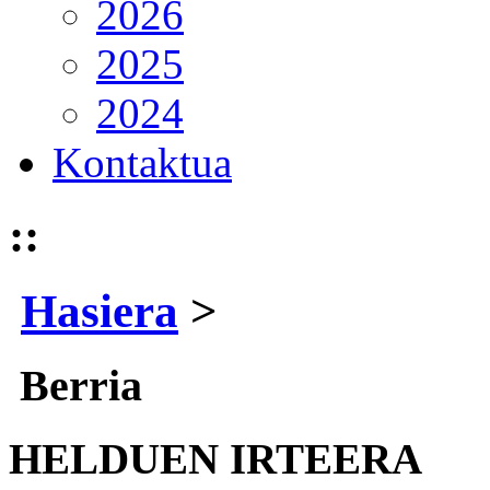
2026
2025
2024
Kontaktua
::
Hasiera
>
Berria
HELDUEN IRTEERA