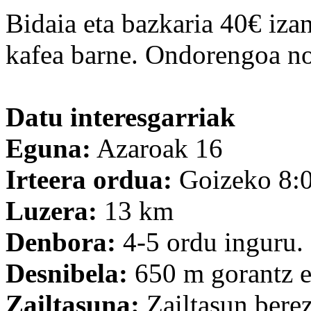
Bidaia eta bazkaria 40€ izan
kafea barne. Ondorengoa no
Datu interesgarriak
Eguna:
Azaroak 16
Irteera ordua:
Goizeko 8:0
Luzera:
13 km
Denbora:
4-5 ordu inguru.
Desnibela:
650 m gorantz e
Zailtasuna:
Zailtasun berez