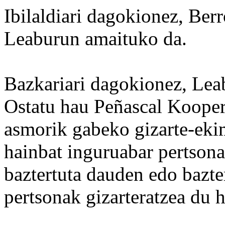
Ibilaldiari dagokionez, Berr
Leaburun amaituko da.
Bazkariari dagokionez, Lea
Ostatu hau Peñascal Koopera
asmorik gabeko gizarte-eki
hainbat inguruabar pertsona
baztertuta dauden edo bazte
pertsonak gizarteratzea du 