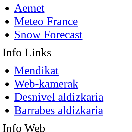
Aemet
Meteo France
Snow Forecast
Info
Links
Mendikat
Web-kamerak
Desnivel aldizkaria
Barrabes aldizkaria
Info
Web