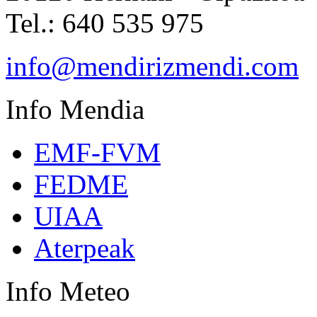
Tel.: 640 535 975
info@mendirizmendi.com
Info
Mendia
EMF-FVM
FEDME
UIAA
Aterpeak
Info
Meteo