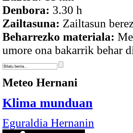
Denbora:
3.30 h
Zailtasuna:
Zailtasun berez
Beharrezko materiala:
Men
umore ona bakarrik behar di
Meteo Hernani
Klima munduan
Eguraldia Hernanin