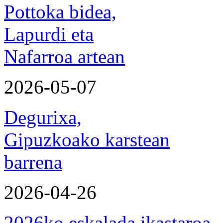
Pottoka bidea,
Lapurdi eta
Nafarroa artean
2026-05-07
Degurixa,
Gipuzkoako karstean
barrena
2026-04-26
2026ko eskalada ikastaroa