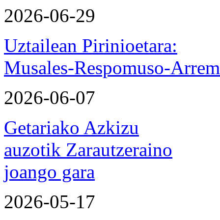
2026-06-29
Uztailean Pirinioetara:
Musales-Respomuso-Arremo
2026-06-07
Getariako Azkizu
auzotik Zarautzeraino
joango gara
2026-05-17