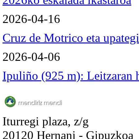
2026-04-16
Cruz de Motrico eta upateg
2026-04-06
Ipuliño (925 m): Leitzaran
Iturregi plaza, z/g
20120 Hernani - Gipuzkoa