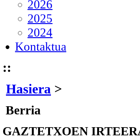
2026
2025
2024
Kontaktua
::
Hasiera
>
Berria
GAZTETXOEN IRTEER