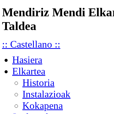
Mendiriz Mendi Elka
Taldea
:: Castellano ::
Hasiera
Elkartea
Historia
Instalazioak
Kokapena