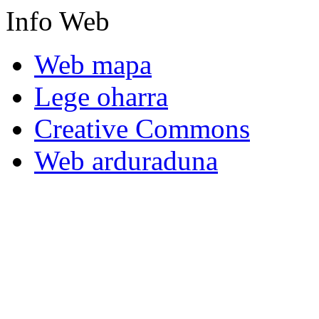
Info
Web
Web mapa
Lege oharra
Creative Commons
Web arduraduna