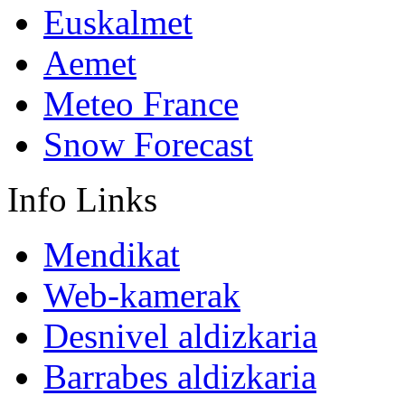
Euskalmet
Aemet
Meteo France
Snow Forecast
Info
Links
Mendikat
Web-kamerak
Desnivel aldizkaria
Barrabes aldizkaria