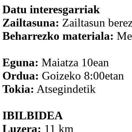
Datu interesgarriak
Zailtasuna:
Zailtasun berez
Beharrezko materiala:
Men
Eguna:
Maiatza 10ean
Ordua:
Goizeko 8:00etan
Tokia:
Atsegindetik
IBILBIDEA
Luzera:
11 km