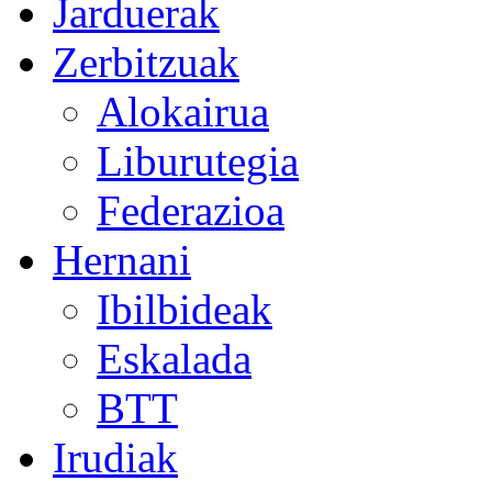
Jarduerak
Zerbitzuak
Alokairua
Liburutegia
Federazioa
Hernani
Ibilbideak
Eskalada
BTT
Irudiak