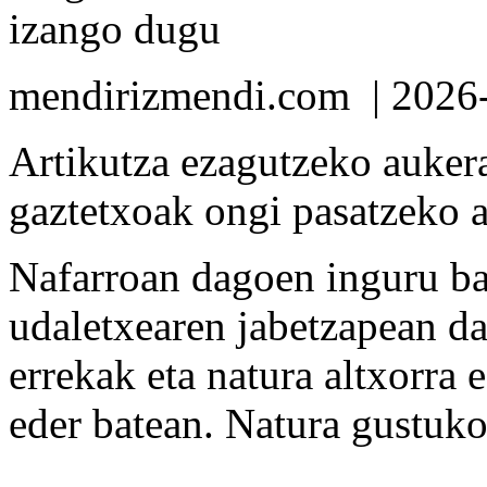
izango dugu
mendirizmendi.com
| 2026
Artikutza ezagutzeko auker
gaztetxoak ongi pasatzeko 
Nafarroan dagoen inguru ba
udaletxearen jabetzapean d
errekak eta natura altxorra 
eder batean. Natura gustuko