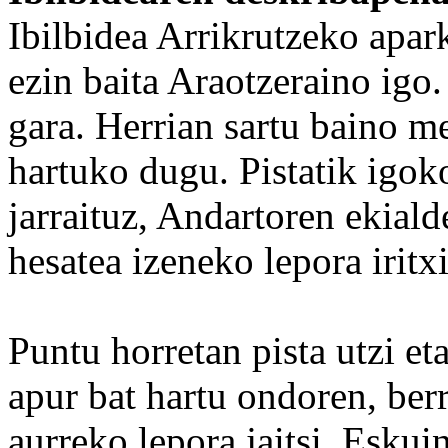
Ibilbidea Arrikrutzeko apar
ezin baita Araotzeraino igo.
gara. Herrian sartu baino m
hartuko dugu. Pistatik igok
jarraituz, Andartoren ekia
hesatea izeneko lepora iritxi
Puntu horretan pista utzi e
apur bat hartu ondoren, berr
aurreko lepora jaitsi. Eskui