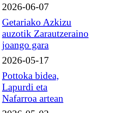
2026-06-07
Getariako Azkizu
auzotik Zarautzeraino
joango gara
2026-05-17
Pottoka bidea,
Lapurdi eta
Nafarroa artean