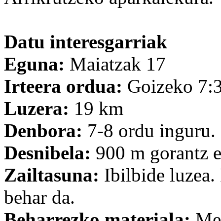
Datu interesgarriak
Eguna:
Maiatzak 17
Irteera ordua:
Goizeko 7:3
Luzera:
19 km
Denbora:
7-8 ordu inguru.
Desnibela:
900 m gorantz e
Zailtasuna:
Ibilbide luzea.
behar da.
Beharrezko materiala:
Men