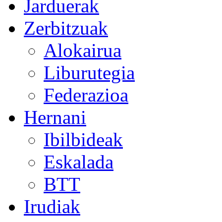
Jarduerak
Zerbitzuak
Alokairua
Liburutegia
Federazioa
Hernani
Ibilbideak
Eskalada
BTT
Irudiak