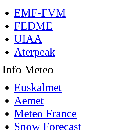
EMF-FVM
FEDME
UIAA
Aterpeak
Info
Meteo
Euskalmet
Aemet
Meteo France
Snow Forecast