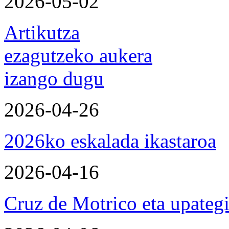
2026-05-02
Artikutza
ezagutzeko aukera
izango dugu
2026-04-26
2026ko eskalada ikastaroa
2026-04-16
Cruz de Motrico eta upateg