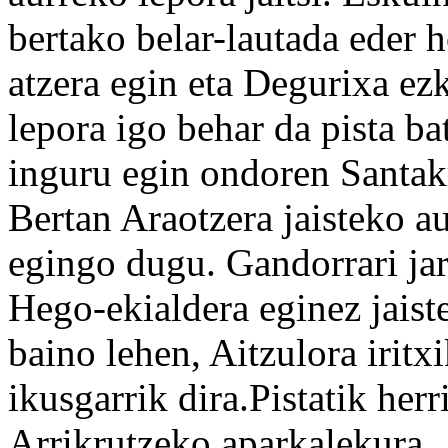
bertako belar-lautada eder h
atzera egin eta Degurixa ez
lepora igo behar da pista bat
inguru egin ondoren Santakr
Bertan Araotzera jaisteko a
egingo dugu. Gandorrari jar
Hego-ekialdera eginez jaiste
baino lehen, Aitzulora iritx
ikusgarrik dira.Pistatik herri
Arrikrutzeko aparkalekura.