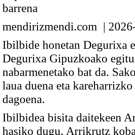
barrena
mendirizmendi.com
| 2026
Ibilbide honetan Degurixa 
Degurixa Gipuzkoako egitur
nabarmenetako bat da. Sako
laua duena eta kareharrizko
dagoena.
Ibilbidea bisita daitekeen A
hasiko dugu. Arrikrutz koba