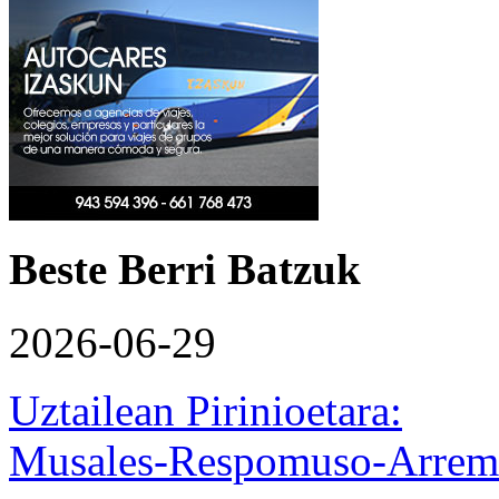
Beste Berri Batzuk
2026-06-29
Uztailean Pirinioetara:
Musales-Respomuso-Arremo