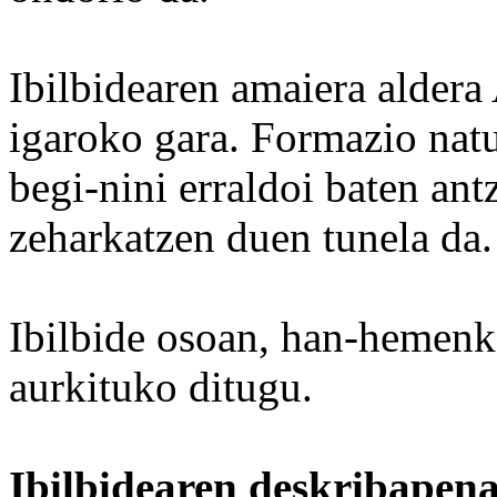
Ibilbidearen amaiera aldera
igaroko gara. Formazio natu
begi-nini erraldoi baten an
zeharkatzen duen tunela da.
Ibilbide osoan, han-hemen
aurkituko ditugu.
Ibilbidearen deskribapen