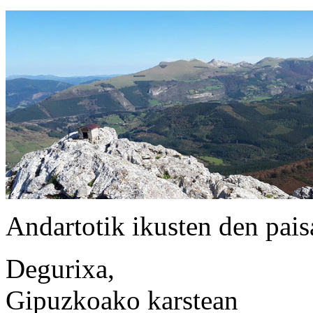
Andartotik ikusten den pais
Degurixa,
Gipuzkoako karstean