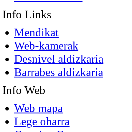
Info
Links
Mendikat
Web-kamerak
Desnivel aldizkaria
Barrabes aldizkaria
Info
Web
Web mapa
Lege oharra