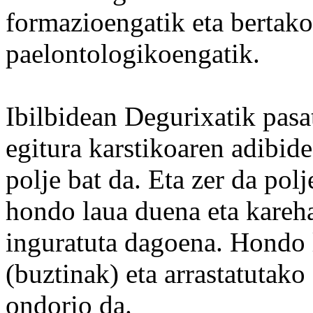
formazioengatik eta bertak
paelontologikoengatik.
Ibilbidean Degurixatik pas
egitura karstikoaren adibid
polje bat da. Eta zer da pol
hondo laua duena eta kareha
inguratuta dagoena. Hondo l
(buztinak) eta arrastatutak
ondorio da.