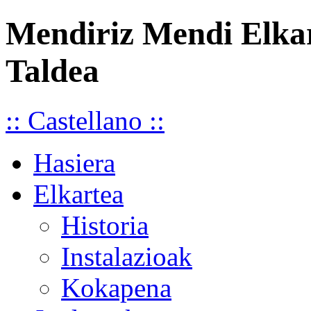
Mendiriz Mendi Elka
Taldea
:: Castellano ::
Hasiera
Elkartea
Historia
Instalazioak
Kokapena