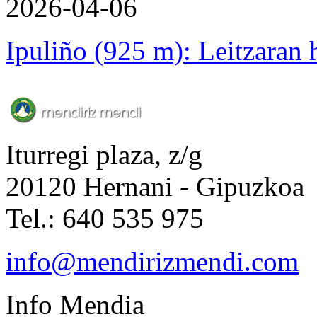
2026-04-06
Ipuliño (925 m): Leitzaran
Iturregi plaza, z/g
20120 Hernani - Gipuzkoa
Tel.: 640 535 975
info@mendirizmendi.com
Info
Mendia