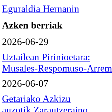
Eguraldia Hernanin
Azken berriak
2026-06-29
Uztailean Pirinioetara:
Musales-Respomuso-Arremo
2026-06-07
Getariako Azkizu
auzotik Zarautzeraino