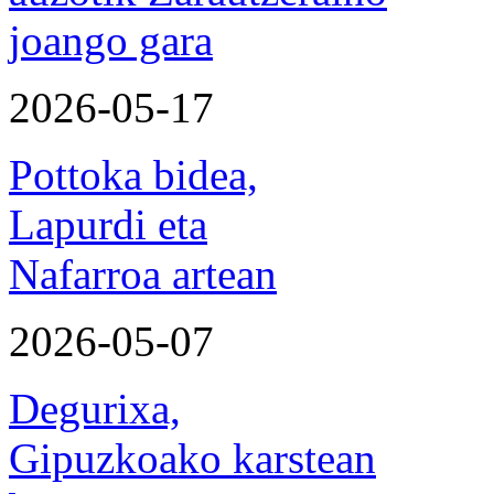
joango gara
2026-05-17
Pottoka bidea,
Lapurdi eta
Nafarroa artean
2026-05-07
Degurixa,
Gipuzkoako karstean