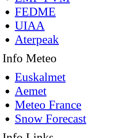
FEDME
UIAA
Aterpeak
Info
Meteo
Euskalmet
Aemet
Meteo France
Snow Forecast
Info
Links