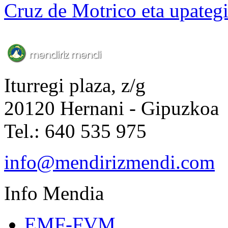
Cruz de Motrico eta upateg
Iturregi plaza, z/g
20120 Hernani - Gipuzkoa
Tel.: 640 535 975
info@mendirizmendi.com
Info
Mendia
EMF-FVM