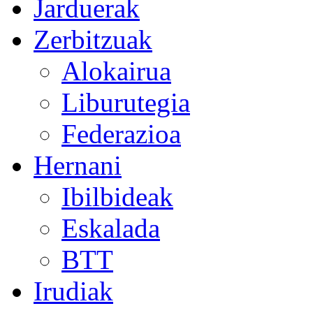
Jarduerak
Zerbitzuak
Alokairua
Liburutegia
Federazioa
Hernani
Ibilbideak
Eskalada
BTT
Irudiak