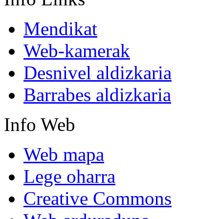
Mendikat
Web-kamerak
Desnivel aldizkaria
Barrabes aldizkaria
Info
Web
Web mapa
Lege oharra
Creative Commons