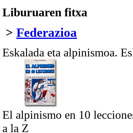
Liburuaren fitxa
>
Federazioa
Eskalada eta alpinismoa. E
El alpinismo en 10 lecciones
a la Z