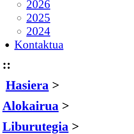
2026
2025
2024
Kontaktua
::
Hasiera
>
Alokairua
>
Liburutegia
>