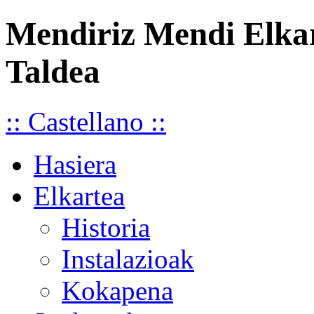
Mendiriz Mendi Elka
Taldea
:: Castellano ::
Hasiera
Elkartea
Historia
Instalazioak
Kokapena