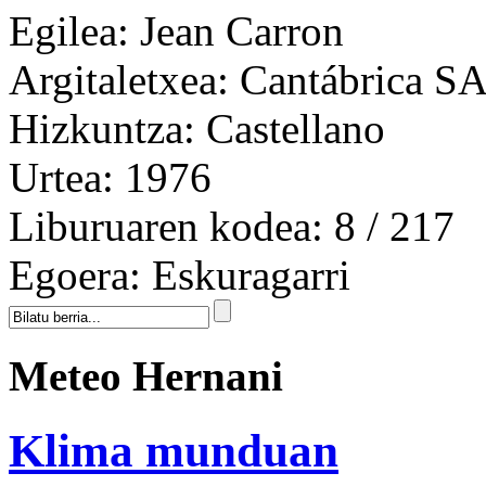
Egilea:
Jean Carron
Argitaletxea:
Cantábrica S
Hizkuntza:
Castellano
Urtea:
1976
Liburuaren kodea:
8 / 217
Egoera:
Eskuragarri
Meteo Hernani
Klima munduan