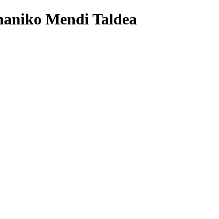
naniko Mendi Taldea