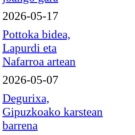
2026-05-17
Pottoka bidea,
Lapurdi eta
Nafarroa artean
2026-05-07
Degurixa,
Gipuzkoako karstean
barrena