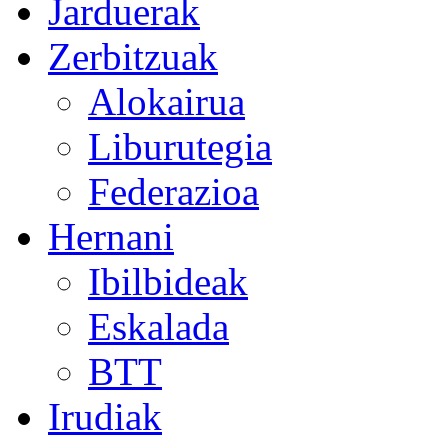
Jarduerak
Zerbitzuak
Alokairua
Liburutegia
Federazioa
Hernani
Ibilbideak
Eskalada
BTT
Irudiak