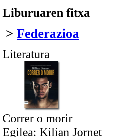
Liburuaren fitxa
>
Federazioa
Literatura
Correr o morir
Egilea:
Kilian Jornet