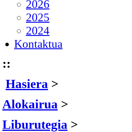
2026
2025
2024
Kontaktua
::
Hasiera
>
Alokairua
>
Liburutegia
>