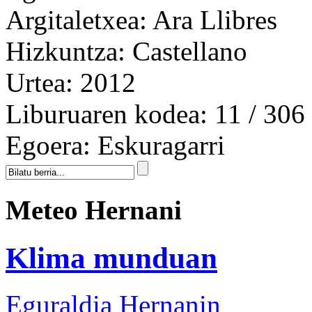
Argitaletxea:
Ara Llibres
Hizkuntza:
Castellano
Urtea:
2012
Liburuaren kodea:
11 / 306
Egoera:
Eskuragarri
Meteo Hernani
Klima munduan
Eguraldia Hernanin