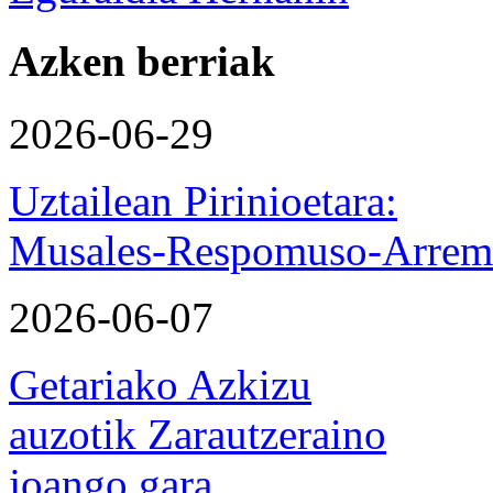
Azken berriak
2026-06-29
Uztailean Pirinioetara:
Musales-Respomuso-Arremo
2026-06-07
Getariako Azkizu
auzotik Zarautzeraino
joango gara