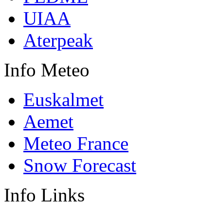
UIAA
Aterpeak
Info
Meteo
Euskalmet
Aemet
Meteo France
Snow Forecast
Info
Links