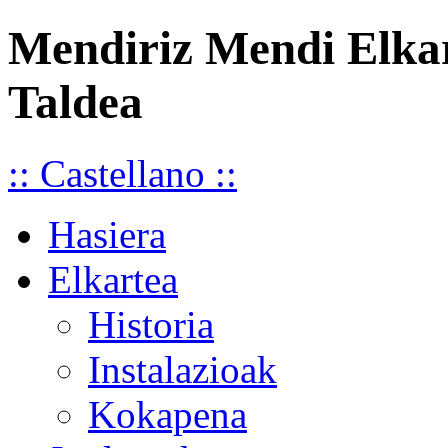
Mendiriz Mendi Elka
Taldea
:: Castellano ::
Hasiera
Elkartea
Historia
Instalazioak
Kokapena