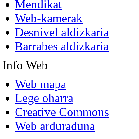
Mendikat
Web-kamerak
Desnivel aldizkaria
Barrabes aldizkaria
Info
Web
Web mapa
Lege oharra
Creative Commons
Web arduraduna