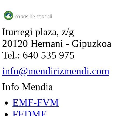
Iturregi plaza, z/g
20120 Hernani - Gipuzkoa
Tel.: 640 535 975
info@mendirizmendi.com
Info
Mendia
EMF-FVM
FEDME